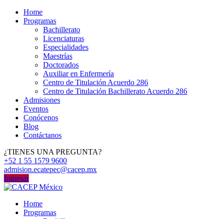
Home
Programas
Bachillerato
Licenciaturas
Especialidades
Maestrías
Doctorados
Auxiliar en Enfermería
Centro de Titulación Acuerdo 286
Centro de Titulación Bachillerato Acuerdo 286
Admisiones
Eventos
Conócenos
Blog
Contáctanos
¿TIENES UNA PREGUNTA?
+52 1 55 1579 9600
admision.ecatepec@cacep.mx
Ingresar
Home
Programas