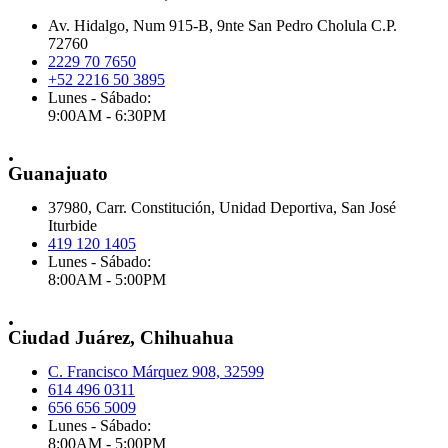
Av. Hidalgo, Num 915-B, 9nte San Pedro Cholula C.P.
72760
2229 70 7650
+52 2216 50 3895
Lunes - Sábado:
9:00AM - 6:30PM
.
Guanajuato
37980, Carr. Constitución, Unidad Deportiva, San José
Iturbide
419 120 1405
Lunes - Sábado:
8:00AM - 5:00PM
.
Ciudad Juárez, Chihuahua
C. Francisco Márquez 908, 32599
614 496 0311
656 656 5009
Lunes - Sábado:
8:00AM - 5:00PM