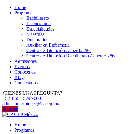
Home
Programas
Bachillerato
Licenciaturas
Especialidades
Maestrías
Doctorados
Auxiliar en Enfermería
Centro de Titulación Acuerdo 286
Centro de Titulación Bachillerato Acuerdo 286
Admisiones
Eventos
Conócenos
Blog
Contáctanos
¿TIENES UNA PREGUNTA?
+52 1 55 1579 9600
admision.ecatepec@cacep.mx
Ingresar
Home
Programas