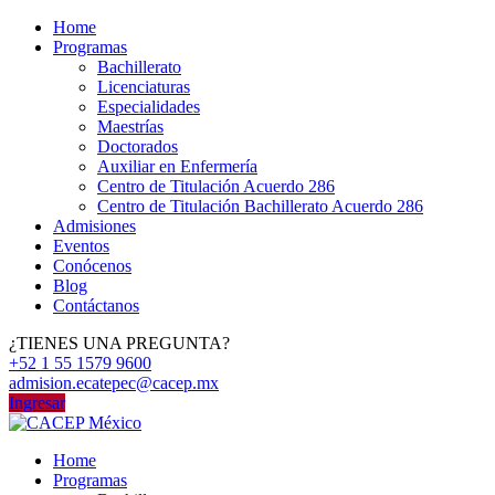
Home
Programas
Bachillerato
Licenciaturas
Especialidades
Maestrías
Doctorados
Auxiliar en Enfermería
Centro de Titulación Acuerdo 286
Centro de Titulación Bachillerato Acuerdo 286
Admisiones
Eventos
Conócenos
Blog
Contáctanos
¿TIENES UNA PREGUNTA?
+52 1 55 1579 9600
admision.ecatepec@cacep.mx
Ingresar
Home
Programas