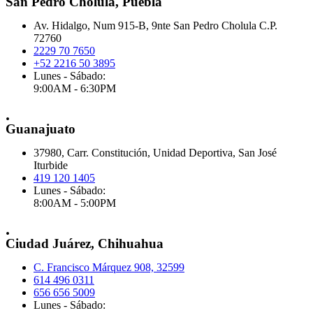
San Pedro Cholula, Puebla
Av. Hidalgo, Num 915-B, 9nte San Pedro Cholula C.P.
72760
2229 70 7650
+52 2216 50 3895
Lunes - Sábado:
9:00AM - 6:30PM
.
Guanajuato
37980, Carr. Constitución, Unidad Deportiva, San José
Iturbide
419 120 1405
Lunes - Sábado:
8:00AM - 5:00PM
.
Ciudad Juárez, Chihuahua
C. Francisco Márquez 908, 32599
614 496 0311
656 656 5009
Lunes - Sábado: