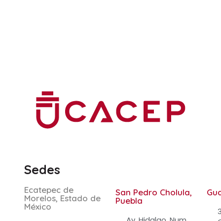
.
.
Sedes
Ecatepec de
San Pedro Cholula,
Gu
Morelos, Estado de
Puebla
México
Av. Hidalgo, Num