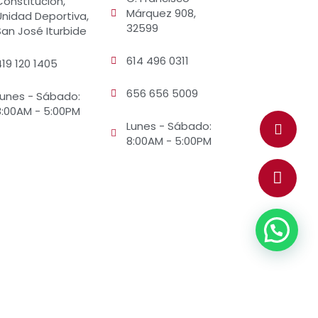
Constitución,
Márquez 908,
Unidad Deportiva,
32599
San José Iturbide
614 496 0311
419 120 1405
656 656 5009
Lunes - Sábado:
8:00AM - 5:00PM
Lunes - Sábado:
8:00AM - 5:00PM
Regresar arriba