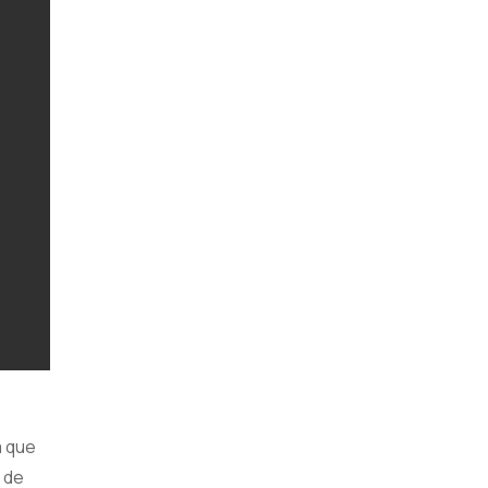
a que
n de