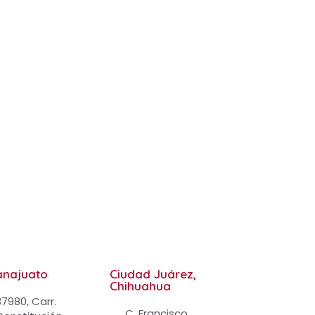
.
anajuato
Ciudad Juárez,
Chihuahua
37980, Carr.
C. Francisco