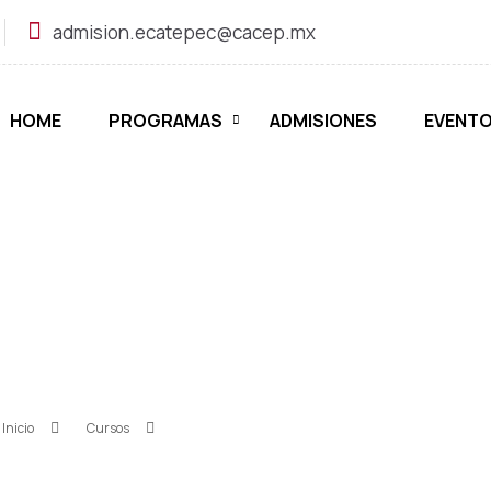
admision.ecatepec@cacep.mx
HOME
PROGRAMAS
ADMISIONES
EVENT
UE-SAB TECNOLOGÍA
INFORMACIÓN
Inicio
»
Cursos
»
C-C5-PUE-SAB TECNOLOGÍAS DE LA INFORMACIÓN