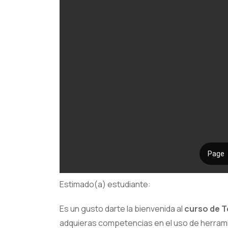
Estimado(a) estudiante:
Es un gusto darte la bienvenida al
curso de T
adquieras competencias en el uso de herramien