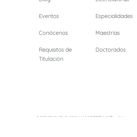
Eventos
Especialidades
Conócenos
Maestrías
Requisitos de
Doctorados
Titulación
COPYRIGHT © 2024
WHISPER MKT
– ALL
RIGHTS RESERVED