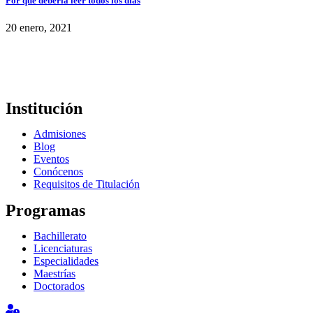
Por qué debería leer todos los días
20 enero, 2021
Institución
Admisiones
Blog
Eventos
Conócenos
Requisitos de Titulación
Programas
Bachillerato
Licenciaturas
Especialidades
Maestrías
Doctorados