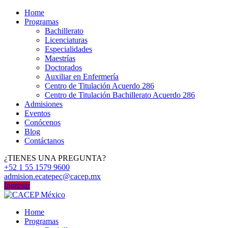
Home
Programas
Bachillerato
Licenciaturas
Especialidades
Maestrías
Doctorados
Auxiliar en Enfermería
Centro de Titulación Acuerdo 286
Centro de Titulación Bachillerato Acuerdo 286
Admisiones
Eventos
Conócenos
Blog
Contáctanos
¿TIENES UNA PREGUNTA?
+52 1 55 1579 9600
admision.ecatepec@cacep.mx
Ingresar
Home
Programas