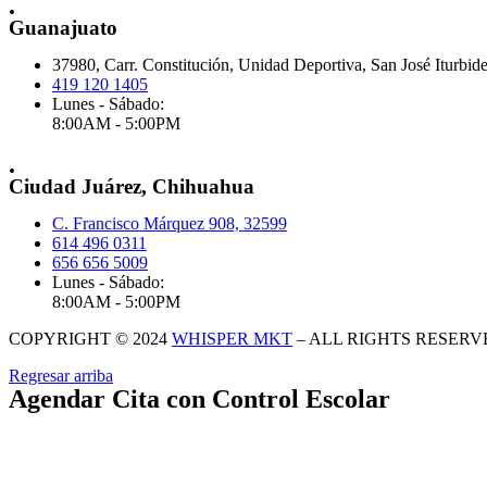
.
Guanajuato
37980, Carr. Constitución, Unidad Deportiva, San José Iturbid
419 120 1405
Lunes - Sábado:
8:00AM - 5:00PM
.
Ciudad Juárez, Chihuahua
C. Francisco Márquez 908, 32599
614 496 0311
656 656 5009
Lunes - Sábado:
8:00AM - 5:00PM
COPYRIGHT © 2024
WHISPER MKT
– ALL RIGHTS RESERV
Regresar arriba
Agendar Cita con Control Escolar