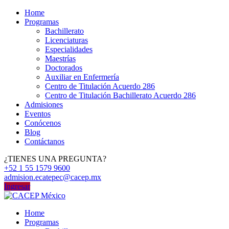
Home
Programas
Bachillerato
Licenciaturas
Especialidades
Maestrías
Doctorados
Auxiliar en Enfermería
Centro de Titulación Acuerdo 286
Centro de Titulación Bachillerato Acuerdo 286
Admisiones
Eventos
Conócenos
Blog
Contáctanos
¿TIENES UNA PREGUNTA?
+52 1 55 1579 9600
admision.ecatepec@cacep.mx
Ingresar
Home
Programas