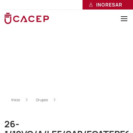
INGRESAR
26-
1/12VO/A/LEF/SAB/ECAT
EPEC/C
Inicio
»
Grupos
»
26-1/12VO/A/LEF/SAB/ECATEPEC/C
26-