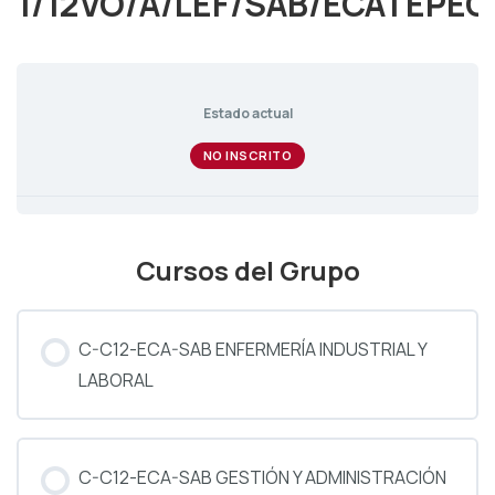
1/12VO/A/LEF/SAB/ECATEPEC
Estado actual
NO INSCRITO
Cursos del Grupo
C-C12-ECA-SAB ENFERMERÍA INDUSTRIAL Y
LABORAL
PROGRESO DEL CURSO
0% COMPLETADO
0/0 pasos
C-C12-ECA-SAB GESTIÓN Y ADMINISTRACIÓN