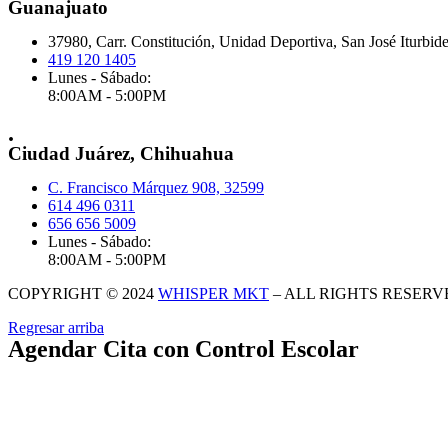
Guanajuato
37980, Carr. Constitución, Unidad Deportiva, San José Iturbid
419 120 1405
Lunes - Sábado:
8:00AM - 5:00PM
.
Ciudad Juárez, Chihuahua
C. Francisco Márquez 908, 32599
614 496 0311
656 656 5009
Lunes - Sábado:
8:00AM - 5:00PM
COPYRIGHT © 2024
WHISPER MKT
– ALL RIGHTS RESERV
Regresar arriba
Agendar Cita con Control Escolar