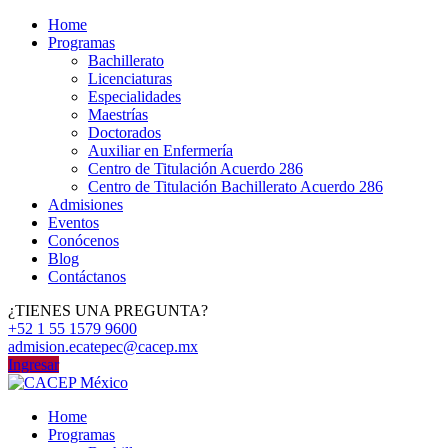
Home
Programas
Bachillerato
Licenciaturas
Especialidades
Maestrías
Doctorados
Auxiliar en Enfermería
Centro de Titulación Acuerdo 286
Centro de Titulación Bachillerato Acuerdo 286
Admisiones
Eventos
Conócenos
Blog
Contáctanos
¿TIENES UNA PREGUNTA?
+52 1 55 1579 9600
admision.ecatepec@cacep.mx
Ingresar
Home
Programas