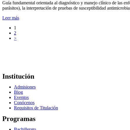
Guía fundamental orientada al diagnóstico y manejo clínico de las enf
parásitos), la interpretación de pruebas de susceptibilidad antimicro
Leer más
1
2
>
Institución
Admisiones
Blog
Eventos
Conócenos
Requisitos de Titulación
Programas
Bachillerato