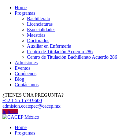
Home
Programas
Bachillerato
Licenciaturas
Especialidades
Maestrías
Doctorados
Auxiliar en Enfermería
Centro de Titulación Acuerdo 286
Centro de Titulación Bachillerato Acuerdo 286
Admisiones
Eventos
Conócenos
Blog
Contáctanos
¿TIENES UNA PREGUNTA?
+52 1 55 1579 9600
admision.ecatepec@cacep.mx
Ingresar
Home
Programas