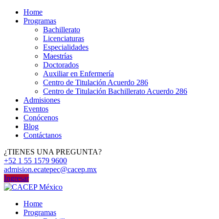
Home
Programas
Bachillerato
Licenciaturas
Especialidades
Maestrías
Doctorados
Auxiliar en Enfermería
Centro de Titulación Acuerdo 286
Centro de Titulación Bachillerato Acuerdo 286
Admisiones
Eventos
Conócenos
Blog
Contáctanos
¿TIENES UNA PREGUNTA?
+52 1 55 1579 9600
admision.ecatepec@cacep.mx
Ingresar
Home
Programas