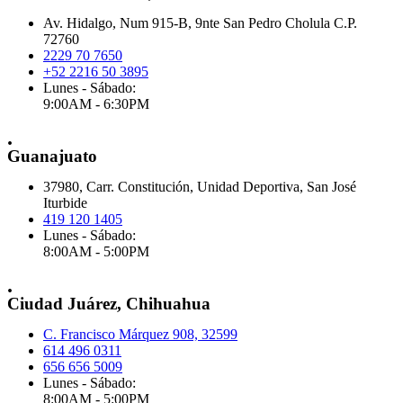
Av. Hidalgo, Num 915-B, 9nte San Pedro Cholula C.P.
72760
2229 70 7650
+52 2216 50 3895
Lunes - Sábado:
9:00AM - 6:30PM
.
Guanajuato
37980, Carr. Constitución, Unidad Deportiva, San José
Iturbide
419 120 1405
Lunes - Sábado:
8:00AM - 5:00PM
.
Ciudad Juárez, Chihuahua
C. Francisco Márquez 908, 32599
614 496 0311
656 656 5009
Lunes - Sábado:
8:00AM - 5:00PM