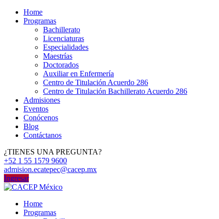
Home
Programas
Bachillerato
Licenciaturas
Especialidades
Maestrías
Doctorados
Auxiliar en Enfermería
Centro de Titulación Acuerdo 286
Centro de Titulación Bachillerato Acuerdo 286
Admisiones
Eventos
Conócenos
Blog
Contáctanos
¿TIENES UNA PREGUNTA?
+52 1 55 1579 9600
admision.ecatepec@cacep.mx
Ingresar
Home
Programas