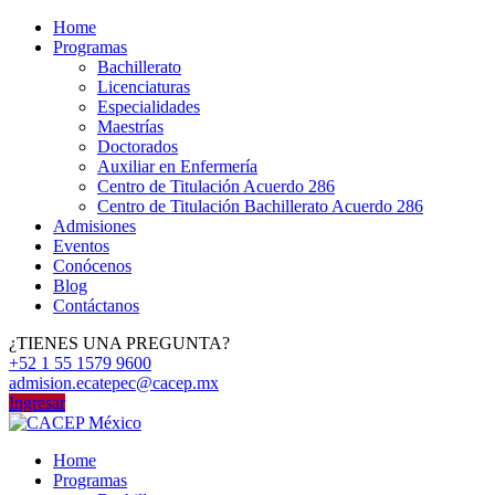
Home
Programas
Bachillerato
Licenciaturas
Especialidades
Maestrías
Doctorados
Auxiliar en Enfermería
Centro de Titulación Acuerdo 286
Centro de Titulación Bachillerato Acuerdo 286
Admisiones
Eventos
Conócenos
Blog
Contáctanos
¿TIENES UNA PREGUNTA?
+52 1 55 1579 9600
admision.ecatepec@cacep.mx
Ingresar
Home
Programas