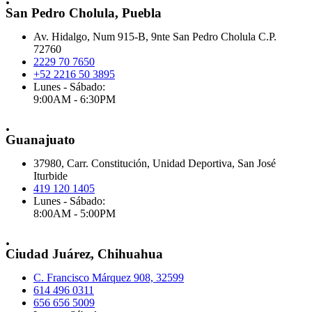
San Pedro Cholula, Puebla
Av. Hidalgo, Num 915-B, 9nte San Pedro Cholula C.P.
72760
2229 70 7650
+52 2216 50 3895
Lunes - Sábado:
9:00AM - 6:30PM
.
Guanajuato
37980, Carr. Constitución, Unidad Deportiva, San José
Iturbide
419 120 1405
Lunes - Sábado:
8:00AM - 5:00PM
.
Ciudad Juárez, Chihuahua
C. Francisco Márquez 908, 32599
614 496 0311
656 656 5009