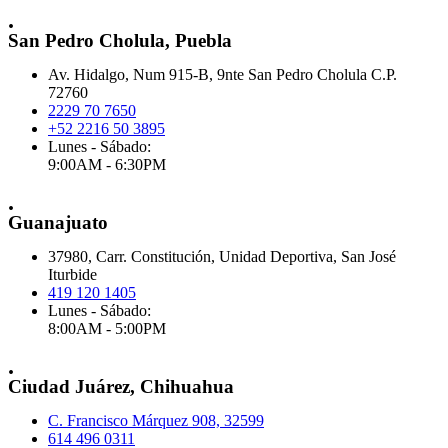
.
San Pedro Cholula, Puebla
Av. Hidalgo, Num 915-B, 9nte San Pedro Cholula C.P.
72760
2229 70 7650
+52 2216 50 3895
Lunes - Sábado:
9:00AM - 6:30PM
.
Guanajuato
37980, Carr. Constitución, Unidad Deportiva, San José
Iturbide
419 120 1405
Lunes - Sábado:
8:00AM - 5:00PM
.
Ciudad Juárez, Chihuahua
C. Francisco Márquez 908, 32599
614 496 0311