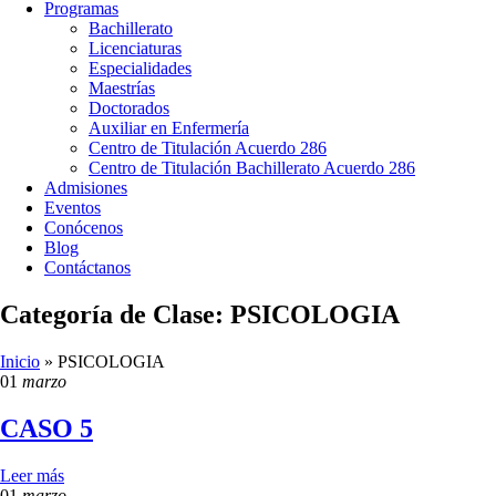
Programas
Bachillerato
Licenciaturas
Especialidades
Maestrías
Doctorados
Auxiliar en Enfermería
Centro de Titulación Acuerdo 286
Centro de Titulación Bachillerato Acuerdo 286
Admisiones
Eventos
Conócenos
Blog
Contáctanos
Categoría de Clase: PSICOLOGIA
Inicio
»
PSICOLOGIA
01
marzo
CASO 5
Leer más
01
marzo