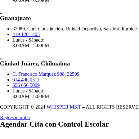
9:00AM - 6:30PM
.
Guanajuato
37980, Carr. Constitución, Unidad Deportiva, San José Iturbide
419 120 1405
Lunes - Sábado:
8:00AM - 5:00PM
.
Ciudad Juárez, Chihuahua
C. Francisco Márquez 908, 32599
614 496 0311
656 656 5009
Lunes - Sábado:
8:00AM - 5:00PM
COPYRIGHT © 2024
WHISPER MKT
– ALL RIGHTS RESERV
Regresar arriba
Agendar Cita con Control Escolar