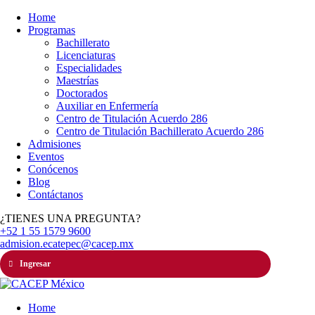
Home
Programas
Bachillerato
Licenciaturas
Especialidades
Maestrías
Doctorados
Auxiliar en Enfermería
Centro de Titulación Acuerdo 286
Centro de Titulación Bachillerato Acuerdo 286
Admisiones
Eventos
Conócenos
Blog
Contáctanos
¿TIENES UNA PREGUNTA?
+52 1 55 1579 9600
admision.ecatepec@cacep.mx
Ingresar
Home