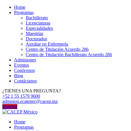
Home
Programas
Bachillerato
Licenciaturas
Especialidades
Maestrías
Doctorados
Auxiliar en Enfermería
Centro de Titulación Acuerdo 286
Centro de Titulación Bachillerato Acuerdo 286
Admisiones
Eventos
Conócenos
Blog
Contáctanos
¿TIENES UNA PREGUNTA?
+52 1 55 1579 9600
admision.ecatepec@cacep.mx
Ingresar
Home
Programas