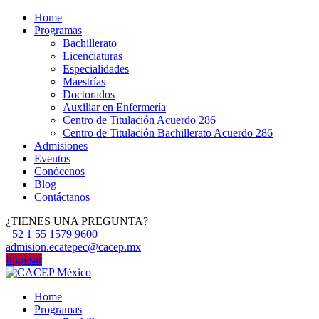
Home
Programas
Bachillerato
Licenciaturas
Especialidades
Maestrías
Doctorados
Auxiliar en Enfermería
Centro de Titulación Acuerdo 286
Centro de Titulación Bachillerato Acuerdo 286
Admisiones
Eventos
Conócenos
Blog
Contáctanos
¿TIENES UNA PREGUNTA?
+52 1 55 1579 9600
admision.ecatepec@cacep.mx
Ingresar
Home
Programas