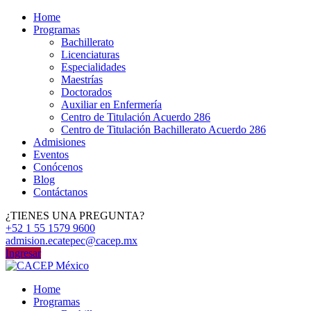
Home
Programas
Bachillerato
Licenciaturas
Especialidades
Maestrías
Doctorados
Auxiliar en Enfermería
Centro de Titulación Acuerdo 286
Centro de Titulación Bachillerato Acuerdo 286
Admisiones
Eventos
Conócenos
Blog
Contáctanos
¿TIENES UNA PREGUNTA?
+52 1 55 1579 9600
admision.ecatepec@cacep.mx
Ingresar
Home
Programas