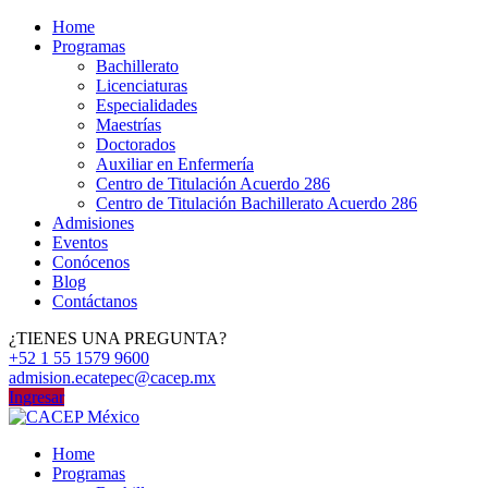
Home
Programas
Bachillerato
Licenciaturas
Especialidades
Maestrías
Doctorados
Auxiliar en Enfermería
Centro de Titulación Acuerdo 286
Centro de Titulación Bachillerato Acuerdo 286
Admisiones
Eventos
Conócenos
Blog
Contáctanos
¿TIENES UNA PREGUNTA?
+52 1 55 1579 9600
admision.ecatepec@cacep.mx
Ingresar
Home
Programas