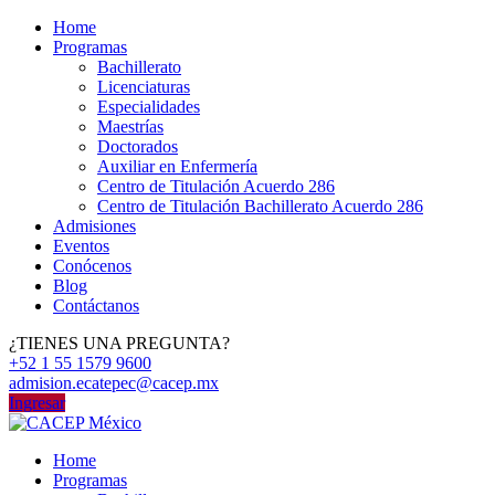
Home
Programas
Bachillerato
Licenciaturas
Especialidades
Maestrías
Doctorados
Auxiliar en Enfermería
Centro de Titulación Acuerdo 286
Centro de Titulación Bachillerato Acuerdo 286
Admisiones
Eventos
Conócenos
Blog
Contáctanos
¿TIENES UNA PREGUNTA?
+52 1 55 1579 9600
admision.ecatepec@cacep.mx
Ingresar
Home
Programas