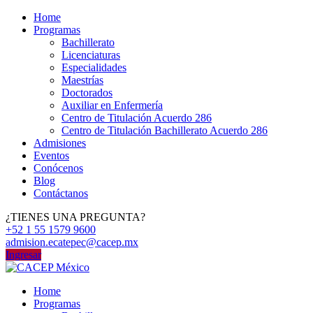
Home
Programas
Bachillerato
Licenciaturas
Especialidades
Maestrías
Doctorados
Auxiliar en Enfermería
Centro de Titulación Acuerdo 286
Centro de Titulación Bachillerato Acuerdo 286
Admisiones
Eventos
Conócenos
Blog
Contáctanos
¿TIENES UNA PREGUNTA?
+52 1 55 1579 9600
admision.ecatepec@cacep.mx
Ingresar
Home
Programas