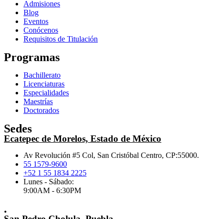
Admisiones
Blog
Eventos
Conócenos
Requisitos de Titulación
Programas
Bachillerato
Licenciaturas
Especialidades
Maestrías
Doctorados
Sedes
Ecatepec de Morelos, Estado de México
Av Revolución #5 Col, San Cristóbal Centro, CP:55000.
55 1579-9600
+52 1 55 1834 2225
Lunes - Sábado:
9:00AM - 6:30PM
.
San Pedro Cholula, Puebla