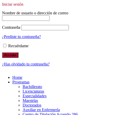
Iniciar sesión
Nombre de usuario o dirección de correo
Contraseña
¿Perdiste tu contraseña?
Recuérdame
¿Has olvidado tu contraseña?
Home
Programas
Bachillerato
Licenciaturas
Especialidades
Maestrías
Doctorados
Auxiliar en Enfermería
Centro de Titulación Acuerdo 286