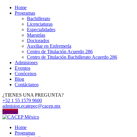
Home
Programas
Bachillerato
Licenciaturas
Especialidades
Maestrías
Doctorados
Auxiliar en Enfermería
Centro de Titulación Acuerdo 286
Centro de Titulación Bachillerato Acuerdo 286
Admisiones
Eventos
Conócenos
Blog
Contáctanos
¿TIENES UNA PREGUNTA?
+52 1 55 1579 9600
admision.ecatepec@cacep.mx
Ingresar
Home
Programas