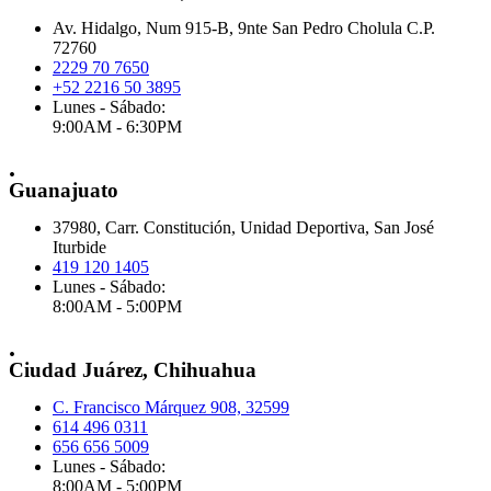
Av. Hidalgo, Num 915-B, 9nte San Pedro Cholula C.P.
72760
2229 70 7650
+52 2216 50 3895
Lunes - Sábado:
9:00AM - 6:30PM
.
Guanajuato
37980, Carr. Constitución, Unidad Deportiva, San José
Iturbide
419 120 1405
Lunes - Sábado:
8:00AM - 5:00PM
.
Ciudad Juárez, Chihuahua
C. Francisco Márquez 908, 32599
614 496 0311
656 656 5009
Lunes - Sábado:
8:00AM - 5:00PM