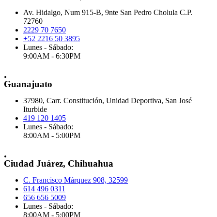
Av. Hidalgo, Num 915-B, 9nte San Pedro Cholula C.P.
72760
2229 70 7650
+52 2216 50 3895
Lunes - Sábado:
9:00AM - 6:30PM
.
Guanajuato
37980, Carr. Constitución, Unidad Deportiva, San José
Iturbide
419 120 1405
Lunes - Sábado:
8:00AM - 5:00PM
.
Ciudad Juárez, Chihuahua
C. Francisco Márquez 908, 32599
614 496 0311
656 656 5009
Lunes - Sábado:
8:00AM - 5:00PM