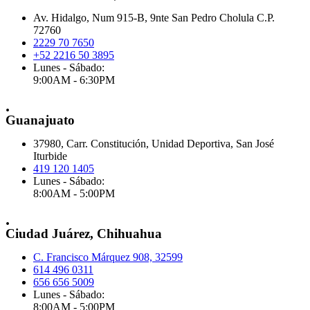
Av. Hidalgo, Num 915-B, 9nte San Pedro Cholula C.P.
72760
2229 70 7650
+52 2216 50 3895
Lunes - Sábado:
9:00AM - 6:30PM
.
Guanajuato
37980, Carr. Constitución, Unidad Deportiva, San José
Iturbide
419 120 1405
Lunes - Sábado:
8:00AM - 5:00PM
.
Ciudad Juárez, Chihuahua
C. Francisco Márquez 908, 32599
614 496 0311
656 656 5009
Lunes - Sábado:
8:00AM - 5:00PM