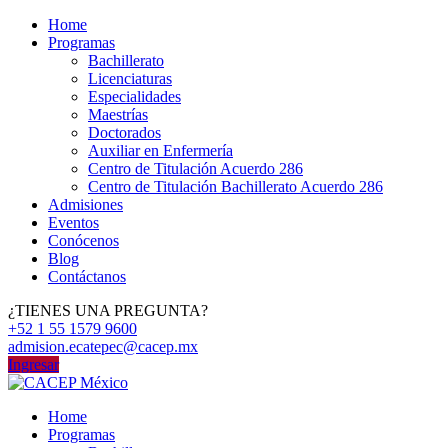
Home
Programas
Bachillerato
Licenciaturas
Especialidades
Maestrías
Doctorados
Auxiliar en Enfermería
Centro de Titulación Acuerdo 286
Centro de Titulación Bachillerato Acuerdo 286
Admisiones
Eventos
Conócenos
Blog
Contáctanos
¿TIENES UNA PREGUNTA?
+52 1 55 1579 9600
admision.ecatepec@cacep.mx
Ingresar
Home
Programas