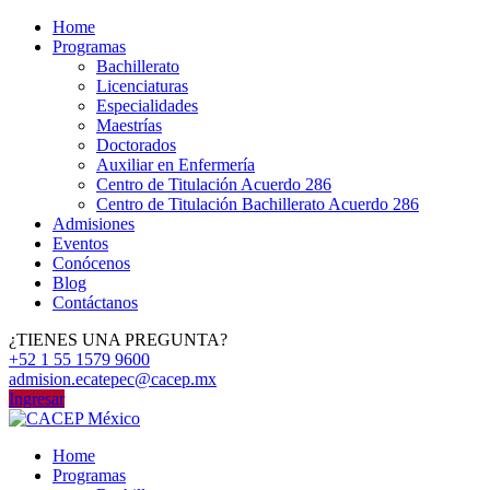
Home
Programas
Bachillerato
Licenciaturas
Especialidades
Maestrías
Doctorados
Auxiliar en Enfermería
Centro de Titulación Acuerdo 286
Centro de Titulación Bachillerato Acuerdo 286
Admisiones
Eventos
Conócenos
Blog
Contáctanos
¿TIENES UNA PREGUNTA?
+52 1 55 1579 9600
admision.ecatepec@cacep.mx
Ingresar
Home
Programas