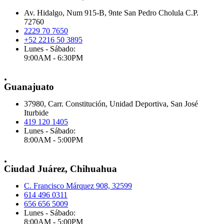
Av. Hidalgo, Num 915-B, 9nte San Pedro Cholula C.P.
72760
2229 70 7650
+52 2216 50 3895
Lunes - Sábado:
9:00AM - 6:30PM
.
Guanajuato
37980, Carr. Constitución, Unidad Deportiva, San José
Iturbide
419 120 1405
Lunes - Sábado:
8:00AM - 5:00PM
.
Ciudad Juárez, Chihuahua
C. Francisco Márquez 908, 32599
614 496 0311
656 656 5009
Lunes - Sábado:
8:00AM - 5:00PM