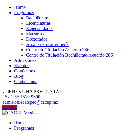
Home
Programas
Bachillerato
Licenciaturas
Especialidades
Maestrías
Doctorados
Auxiliar en Enfermería
Centro de Titulación Acuerdo 286
Centro de Titulación Bachillerato Acuerdo 286
Admisiones
Eventos
Conócenos
Blog
Contáctanos
¿TIENES UNA PREGUNTA?
+52 1 55 1579 9600
admision.ecatepec@cacep.mx
Ingresar
Home
Programas