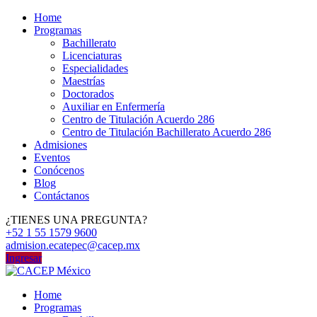
Home
Programas
Bachillerato
Licenciaturas
Especialidades
Maestrías
Doctorados
Auxiliar en Enfermería
Centro de Titulación Acuerdo 286
Centro de Titulación Bachillerato Acuerdo 286
Admisiones
Eventos
Conócenos
Blog
Contáctanos
¿TIENES UNA PREGUNTA?
+52 1 55 1579 9600
admision.ecatepec@cacep.mx
Ingresar
Home
Programas