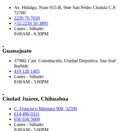
Av. Hidalgo, Num 915-B, 9nte San Pedro Cholula C.P.
72760
2229 70 7650
+52 2216 50 3895
Lunes - Sábado:
9:00AM - 6:30PM
.
Guanajuato
37980, Carr. Constitución, Unidad Deportiva, San José
Iturbide
419 120 1405
Lunes - Sábado:
8:00AM - 5:00PM
.
Ciudad Juárez, Chihuahua
C. Francisco Márquez 908, 32599
614 496 0311
656 656 5009
Lunes - Sábado:
8:00AM - 5:00PM