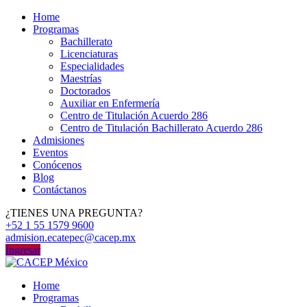
Home
Programas
Bachillerato
Licenciaturas
Especialidades
Maestrías
Doctorados
Auxiliar en Enfermería
Centro de Titulación Acuerdo 286
Centro de Titulación Bachillerato Acuerdo 286
Admisiones
Eventos
Conócenos
Blog
Contáctanos
¿TIENES UNA PREGUNTA?
+52 1 55 1579 9600
admision.ecatepec@cacep.mx
Ingresar
Home
Programas