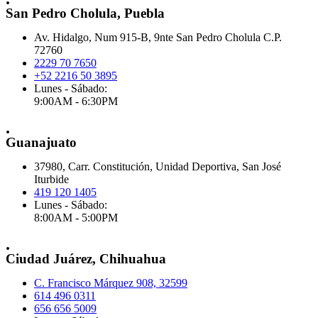
San Pedro Cholula, Puebla
Av. Hidalgo, Num 915-B, 9nte San Pedro Cholula C.P.
72760
2229 70 7650
+52 2216 50 3895
Lunes - Sábado:
9:00AM - 6:30PM
.
Guanajuato
37980, Carr. Constitución, Unidad Deportiva, San José
Iturbide
419 120 1405
Lunes - Sábado:
8:00AM - 5:00PM
.
Ciudad Juárez, Chihuahua
C. Francisco Márquez 908, 32599
614 496 0311
656 656 5009