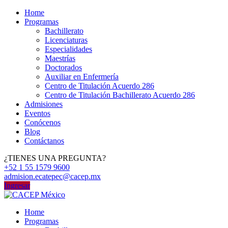
Home
Programas
Bachillerato
Licenciaturas
Especialidades
Maestrías
Doctorados
Auxiliar en Enfermería
Centro de Titulación Acuerdo 286
Centro de Titulación Bachillerato Acuerdo 286
Admisiones
Eventos
Conócenos
Blog
Contáctanos
¿TIENES UNA PREGUNTA?
+52 1 55 1579 9600
admision.ecatepec@cacep.mx
Ingresar
Home
Programas