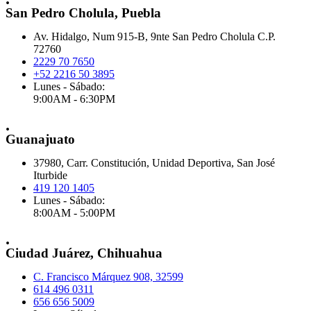
San Pedro Cholula, Puebla
Av. Hidalgo, Num 915-B, 9nte San Pedro Cholula C.P.
72760
2229 70 7650
+52 2216 50 3895
Lunes - Sábado:
9:00AM - 6:30PM
.
Guanajuato
37980, Carr. Constitución, Unidad Deportiva, San José
Iturbide
419 120 1405
Lunes - Sábado:
8:00AM - 5:00PM
.
Ciudad Juárez, Chihuahua
C. Francisco Márquez 908, 32599
614 496 0311
656 656 5009