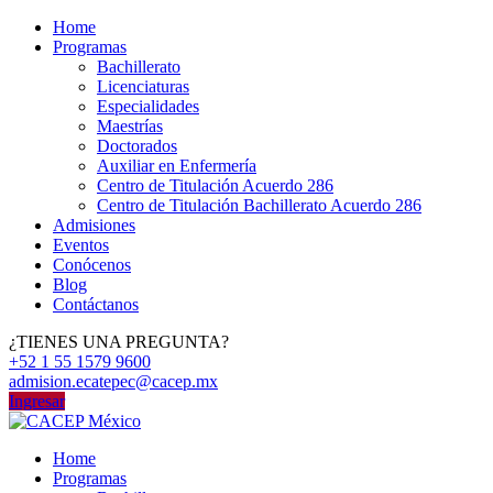
Home
Programas
Bachillerato
Licenciaturas
Especialidades
Maestrías
Doctorados
Auxiliar en Enfermería
Centro de Titulación Acuerdo 286
Centro de Titulación Bachillerato Acuerdo 286
Admisiones
Eventos
Conócenos
Blog
Contáctanos
¿TIENES UNA PREGUNTA?
+52 1 55 1579 9600
admision.ecatepec@cacep.mx
Ingresar
Home
Programas