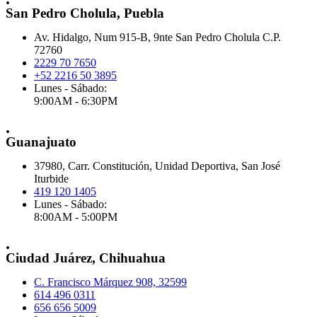
San Pedro Cholula, Puebla
Av. Hidalgo, Num 915-B, 9nte San Pedro Cholula C.P.
72760
2229 70 7650
+52 2216 50 3895
Lunes - Sábado:
9:00AM - 6:30PM
.
Guanajuato
37980, Carr. Constitución, Unidad Deportiva, San José
Iturbide
419 120 1405
Lunes - Sábado:
8:00AM - 5:00PM
.
Ciudad Juárez, Chihuahua
C. Francisco Márquez 908, 32599
614 496 0311
656 656 5009