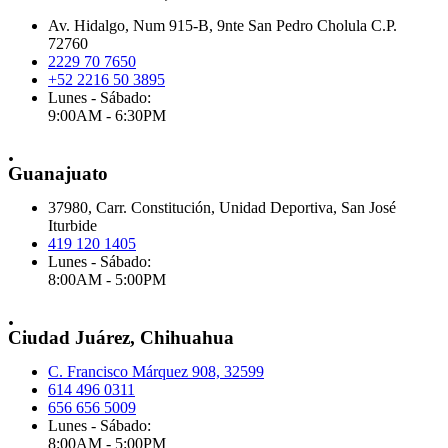
Av. Hidalgo, Num 915-B, 9nte San Pedro Cholula C.P.
72760
2229 70 7650
+52 2216 50 3895
Lunes - Sábado:
9:00AM - 6:30PM
.
Guanajuato
37980, Carr. Constitución, Unidad Deportiva, San José
Iturbide
419 120 1405
Lunes - Sábado:
8:00AM - 5:00PM
.
Ciudad Juárez, Chihuahua
C. Francisco Márquez 908, 32599
614 496 0311
656 656 5009
Lunes - Sábado:
8:00AM - 5:00PM