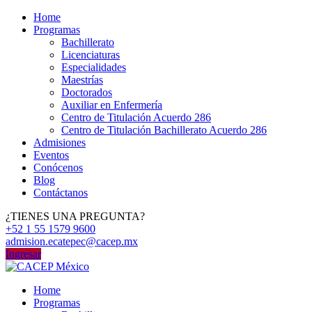
Home
Programas
Bachillerato
Licenciaturas
Especialidades
Maestrías
Doctorados
Auxiliar en Enfermería
Centro de Titulación Acuerdo 286
Centro de Titulación Bachillerato Acuerdo 286
Admisiones
Eventos
Conócenos
Blog
Contáctanos
¿TIENES UNA PREGUNTA?
+52 1 55 1579 9600
admision.ecatepec@cacep.mx
Ingresar
Home
Programas