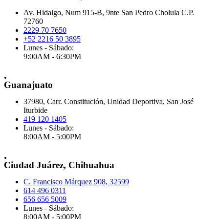
Av. Hidalgo, Num 915-B, 9nte San Pedro Cholula C.P.
72760
2229 70 7650
+52 2216 50 3895
Lunes - Sábado:
9:00AM - 6:30PM
.
Guanajuato
37980, Carr. Constitución, Unidad Deportiva, San José
Iturbide
419 120 1405
Lunes - Sábado:
8:00AM - 5:00PM
.
Ciudad Juárez, Chihuahua
C. Francisco Márquez 908, 32599
614 496 0311
656 656 5009
Lunes - Sábado:
8:00AM - 5:00PM