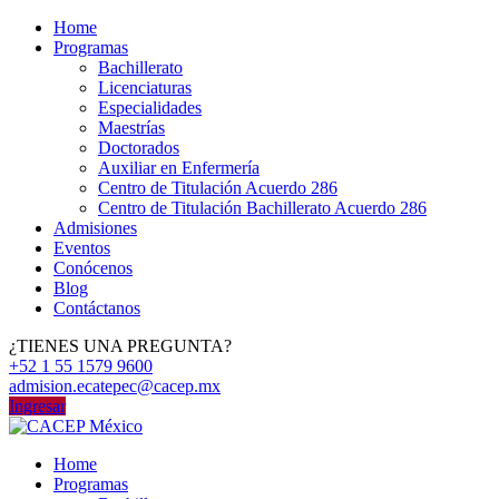
Home
Programas
Bachillerato
Licenciaturas
Especialidades
Maestrías
Doctorados
Auxiliar en Enfermería
Centro de Titulación Acuerdo 286
Centro de Titulación Bachillerato Acuerdo 286
Admisiones
Eventos
Conócenos
Blog
Contáctanos
¿TIENES UNA PREGUNTA?
+52 1 55 1579 9600
admision.ecatepec@cacep.mx
Ingresar
Home
Programas