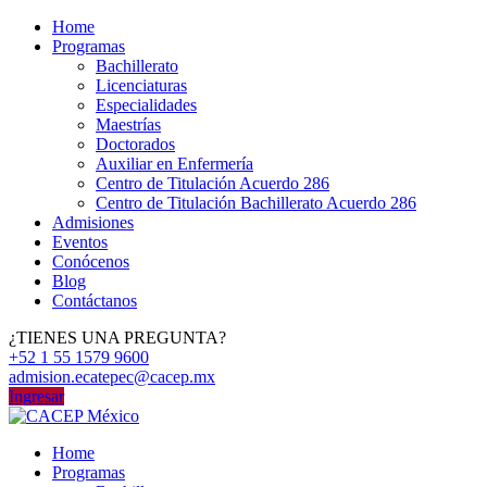
Home
Programas
Bachillerato
Licenciaturas
Especialidades
Maestrías
Doctorados
Auxiliar en Enfermería
Centro de Titulación Acuerdo 286
Centro de Titulación Bachillerato Acuerdo 286
Admisiones
Eventos
Conócenos
Blog
Contáctanos
¿TIENES UNA PREGUNTA?
+52 1 55 1579 9600
admision.ecatepec@cacep.mx
Ingresar
Home
Programas