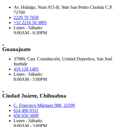
Av. Hidalgo, Num 915-B, 9nte San Pedro Cholula C.P.
72760
2229 70 7650
+52 2216 50 3895
Lunes - Sábado:
9:00AM - 6:30PM
.
Guanajuato
37980, Carr. Constitución, Unidad Deportiva, San José
Iturbide
419 120 1405
Lunes - Sábado:
8:00AM - 5:00PM
.
Ciudad Juárez, Chihuahua
C. Francisco Márquez 908, 32599
614 496 0311
656 656 5009
Lunes - Sábado:
8:00AM - 5:00PM