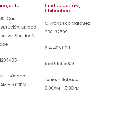
anajuato
Ciudad Juárez,
Chihuahua
0, Carr.
C. Francisco Márquez
stitución, Unidad
908, 32599
ortiva, San José
bide
614 496 0311
 120 1405
656 656 5009
es - Sábado:
Lunes - Sábado:
0AM - 5:00PM
8:00AM - 5:00PM