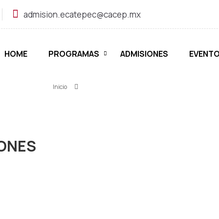
admision.ecatepec@cacep.mx
ETA DE CALIFICACI
HOME
PROGRAMAS
ADMISIONES
EVENT
Inicio
»
BOLETA DE CALIFICACIONES
IONES