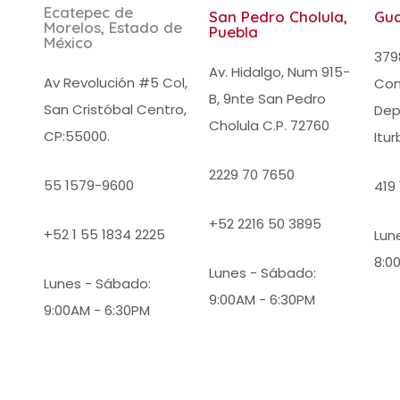
Ecatepec de
San Pedro Cholula,
Gu
Morelos, Estado de
Puebla
México
3798
Av. Hidalgo, Num 915-
Av Revolución #5 Col,
Con
B, 9nte San Pedro
San Cristóbal Centro,
Dep
Cholula C.P. 72760
CP:55000.
Itur
2229 70 7650
55 1579-9600
419
+52 2216 50 3895
+52 1 55 1834 2225
Lun
8:0
Lunes - Sábado:
Lunes - Sábado:
9:00AM - 6:30PM
9:00AM - 6:30PM