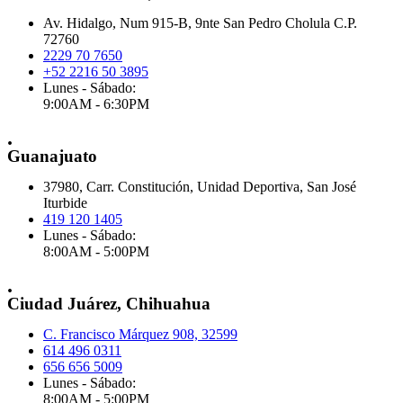
Av. Hidalgo, Num 915-B, 9nte San Pedro Cholula C.P.
72760
2229 70 7650
+52 2216 50 3895
Lunes - Sábado:
9:00AM - 6:30PM
.
Guanajuato
37980, Carr. Constitución, Unidad Deportiva, San José
Iturbide
419 120 1405
Lunes - Sábado:
8:00AM - 5:00PM
.
Ciudad Juárez, Chihuahua
C. Francisco Márquez 908, 32599
614 496 0311
656 656 5009
Lunes - Sábado:
8:00AM - 5:00PM