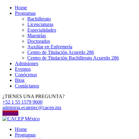
Home
Programas
Bachillerato
Licenciaturas
Especialidades
Maestrías
Doctorados
Auxiliar en Enfermería
Centro de Titulación Acuerdo 286
Centro de Titulación Bachillerato Acuerdo 286
Admisiones
Eventos
Conócenos
Blog
Contáctanos
¿TIENES UNA PREGUNTA?
+52 1 55 1579 9600
admision.ecatepec@cacep.mx
Ingresar
Home
Programas