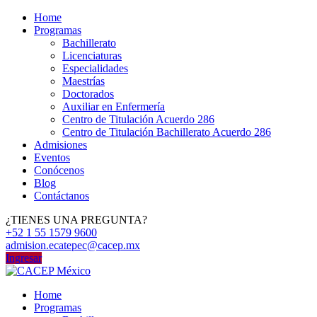
Home
Programas
Bachillerato
Licenciaturas
Especialidades
Maestrías
Doctorados
Auxiliar en Enfermería
Centro de Titulación Acuerdo 286
Centro de Titulación Bachillerato Acuerdo 286
Admisiones
Eventos
Conócenos
Blog
Contáctanos
¿TIENES UNA PREGUNTA?
+52 1 55 1579 9600
admision.ecatepec@cacep.mx
Ingresar
Home
Programas