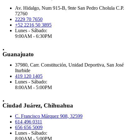
Av. Hidalgo, Num 915-B, 9nte San Pedro Cholula C.P.
72760
2229 70 7650
+52 2216 50 3895
Lunes - Sábado:
9:00AM - 6:30PM
.
Guanajuato
37980, Carr. Constitución, Unidad Deportiva, San José
Iturbide
419 120 1405
Lunes - Sábado:
8:00AM - 5:00PM
.
Ciudad Juárez, Chihuahua
C. Francisco Márquez 908, 32599
614 496 0311
656 656 5009
Lunes - Sábado:
8:00AM - 5:00PM