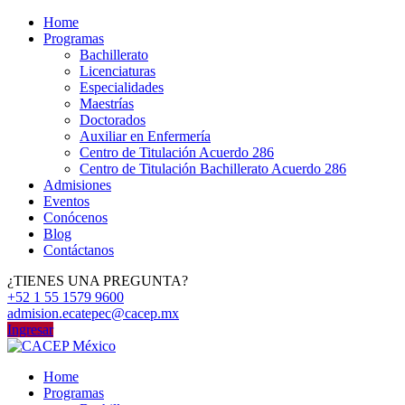
Home
Programas
Bachillerato
Licenciaturas
Especialidades
Maestrías
Doctorados
Auxiliar en Enfermería
Centro de Titulación Acuerdo 286
Centro de Titulación Bachillerato Acuerdo 286
Admisiones
Eventos
Conócenos
Blog
Contáctanos
¿TIENES UNA PREGUNTA?
+52 1 55 1579 9600
admision.ecatepec@cacep.mx
Ingresar
Home
Programas