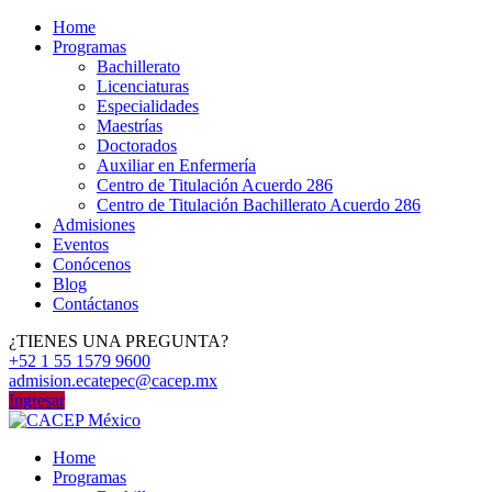
Home
Programas
Bachillerato
Licenciaturas
Especialidades
Maestrías
Doctorados
Auxiliar en Enfermería
Centro de Titulación Acuerdo 286
Centro de Titulación Bachillerato Acuerdo 286
Admisiones
Eventos
Conócenos
Blog
Contáctanos
¿TIENES UNA PREGUNTA?
+52 1 55 1579 9600
admision.ecatepec@cacep.mx
Ingresar
Home
Programas