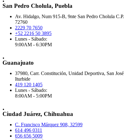
San Pedro Cholula, Puebla
Av. Hidalgo, Num 915-B, 9nte San Pedro Cholula C.P.
72760
2229 70 7650
+52 2216 50 3895
Lunes - Sábado:
9:00AM - 6:30PM
.
Guanajuato
37980, Carr. Constitución, Unidad Deportiva, San José
Iturbide
419 120 1405
Lunes - Sábado:
8:00AM - 5:00PM
.
Ciudad Juárez, Chihuahua
C. Francisco Márquez 908, 32599
614 496 0311
656 656 5009