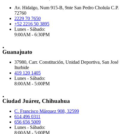
Av. Hidalgo, Num 915-B, 9nte San Pedro Cholula C.P.
72760
2229 70 7650
+52 2216 50 3895
Lunes - Sábado:
9:00AM - 6:30PM
.
Guanajuato
37980, Carr. Constitución, Unidad Deportiva, San José
Iturbide
419 120 1405
Lunes - Sábado:
8:00AM - 5:00PM
.
Ciudad Juárez, Chihuahua
C. Francisco Márquez 908, 32599
614 496 0311
656 656 5009
Lunes - Sábado:
8:00AM - 5:00PM