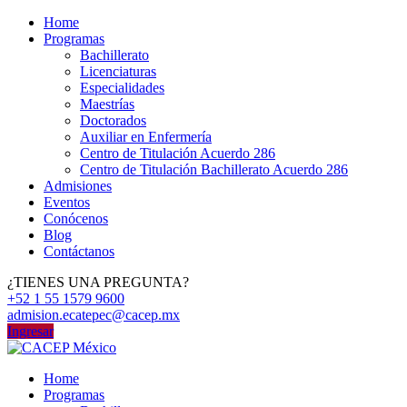
Home
Programas
Bachillerato
Licenciaturas
Especialidades
Maestrías
Doctorados
Auxiliar en Enfermería
Centro de Titulación Acuerdo 286
Centro de Titulación Bachillerato Acuerdo 286
Admisiones
Eventos
Conócenos
Blog
Contáctanos
¿TIENES UNA PREGUNTA?
+52 1 55 1579 9600
admision.ecatepec@cacep.mx
Ingresar
Home
Programas