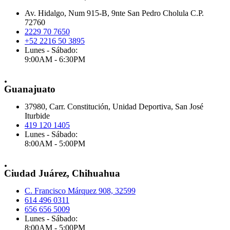
Av. Hidalgo, Num 915-B, 9nte San Pedro Cholula C.P.
72760
2229 70 7650
+52 2216 50 3895
Lunes - Sábado:
9:00AM - 6:30PM
.
Guanajuato
37980, Carr. Constitución, Unidad Deportiva, San José
Iturbide
419 120 1405
Lunes - Sábado:
8:00AM - 5:00PM
.
Ciudad Juárez, Chihuahua
C. Francisco Márquez 908, 32599
614 496 0311
656 656 5009
Lunes - Sábado:
8:00AM - 5:00PM