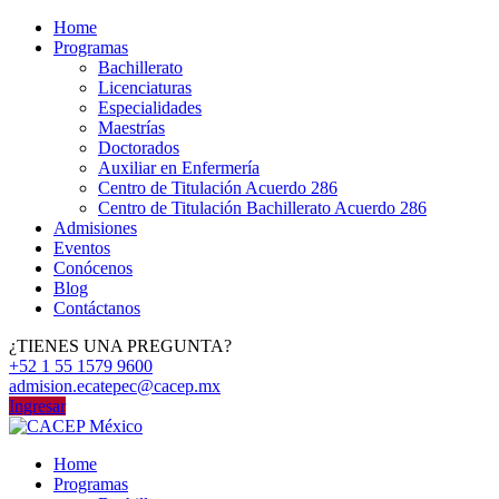
Home
Programas
Bachillerato
Licenciaturas
Especialidades
Maestrías
Doctorados
Auxiliar en Enfermería
Centro de Titulación Acuerdo 286
Centro de Titulación Bachillerato Acuerdo 286
Admisiones
Eventos
Conócenos
Blog
Contáctanos
¿TIENES UNA PREGUNTA?
+52 1 55 1579 9600
admision.ecatepec@cacep.mx
Ingresar
Home
Programas