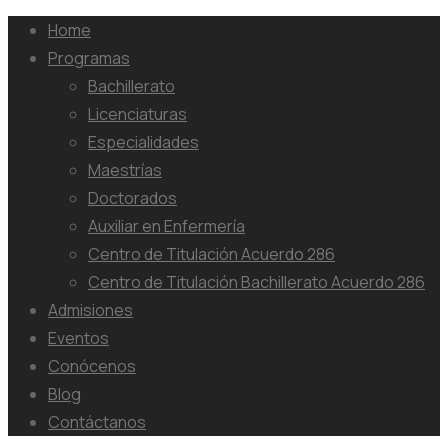
Home
Programas
Bachillerato
Licenciaturas
Especialidades
Maestrías
Doctorados
Auxiliar en Enfermería
Centro de Titulación Acuerdo 286
Centro de Titulación Bachillerato Acuerdo 286
Admisiones
Eventos
Conócenos
Blog
Contáctanos