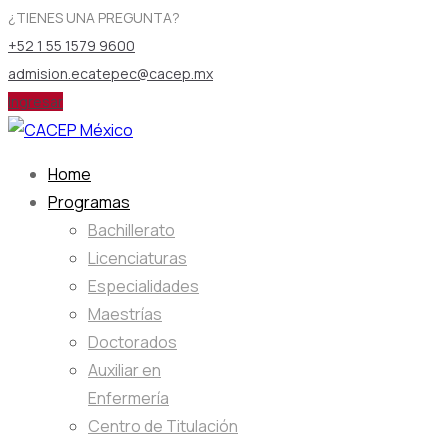
¿TIENES UNA PREGUNTA?
+52 1 55 1579 9600
admision.ecatepec@cacep.mx
Ingresar
Home
Programas
Bachillerato
Licenciaturas
Especialidades
Maestrías
Doctorados
Auxiliar en
Enfermería
Centro de Titulación