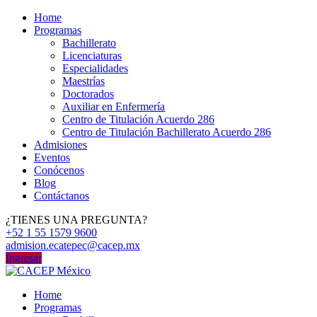
Home
Programas
Bachillerato
Licenciaturas
Especialidades
Maestrías
Doctorados
Auxiliar en Enfermería
Centro de Titulación Acuerdo 286
Centro de Titulación Bachillerato Acuerdo 286
Admisiones
Eventos
Conócenos
Blog
Contáctanos
¿TIENES UNA PREGUNTA?
+52 1 55 1579 9600
admision.ecatepec@cacep.mx
Ingresar
Home
Programas