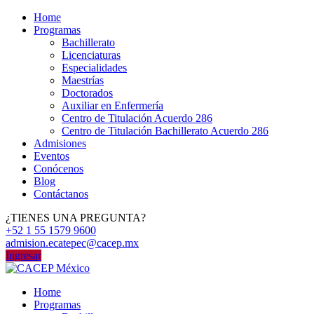
Home
Programas
Bachillerato
Licenciaturas
Especialidades
Maestrías
Doctorados
Auxiliar en Enfermería
Centro de Titulación Acuerdo 286
Centro de Titulación Bachillerato Acuerdo 286
Admisiones
Eventos
Conócenos
Blog
Contáctanos
¿TIENES UNA PREGUNTA?
+52 1 55 1579 9600
admision.ecatepec@cacep.mx
Ingresar
Home
Programas