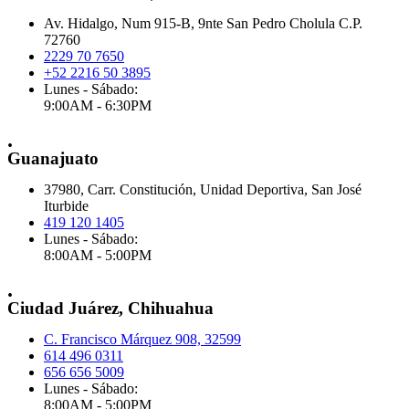
Av. Hidalgo, Num 915-B, 9nte San Pedro Cholula C.P.
72760
2229 70 7650
+52 2216 50 3895
Lunes - Sábado:
9:00AM - 6:30PM
.
Guanajuato
37980, Carr. Constitución, Unidad Deportiva, San José
Iturbide
419 120 1405
Lunes - Sábado:
8:00AM - 5:00PM
.
Ciudad Juárez, Chihuahua
C. Francisco Márquez 908, 32599
614 496 0311
656 656 5009
Lunes - Sábado:
8:00AM - 5:00PM