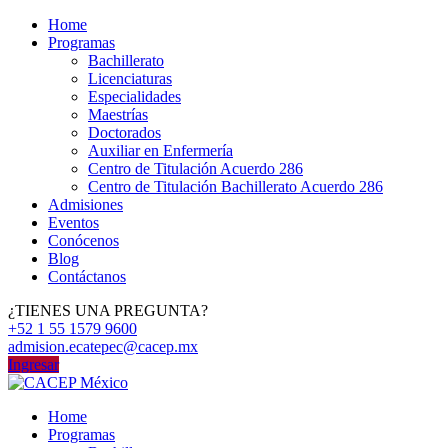
Home
Programas
Bachillerato
Licenciaturas
Especialidades
Maestrías
Doctorados
Auxiliar en Enfermería
Centro de Titulación Acuerdo 286
Centro de Titulación Bachillerato Acuerdo 286
Admisiones
Eventos
Conócenos
Blog
Contáctanos
¿TIENES UNA PREGUNTA?
+52 1 55 1579 9600
admision.ecatepec@cacep.mx
Ingresar
Home
Programas