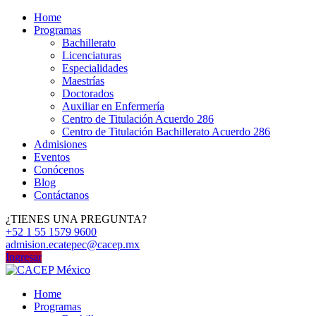
Home
Programas
Bachillerato
Licenciaturas
Especialidades
Maestrías
Doctorados
Auxiliar en Enfermería
Centro de Titulación Acuerdo 286
Centro de Titulación Bachillerato Acuerdo 286
Admisiones
Eventos
Conócenos
Blog
Contáctanos
¿TIENES UNA PREGUNTA?
+52 1 55 1579 9600
admision.ecatepec@cacep.mx
Ingresar
Home
Programas