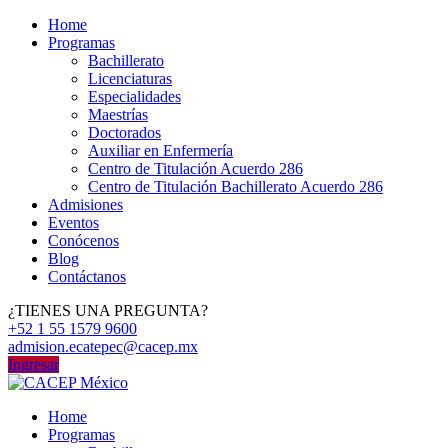
Home
Programas
Bachillerato
Licenciaturas
Especialidades
Maestrías
Doctorados
Auxiliar en Enfermería
Centro de Titulación Acuerdo 286
Centro de Titulación Bachillerato Acuerdo 286
Admisiones
Eventos
Conócenos
Blog
Contáctanos
¿TIENES UNA PREGUNTA?
+52 1 55 1579 9600
admision.ecatepec@cacep.mx
Ingresar
Home
Programas