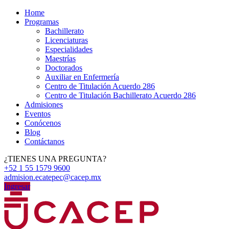
Home
Programas
Bachillerato
Licenciaturas
Especialidades
Maestrías
Doctorados
Auxiliar en Enfermería
Centro de Titulación Acuerdo 286
Centro de Titulación Bachillerato Acuerdo 286
Admisiones
Eventos
Conócenos
Blog
Contáctanos
¿TIENES UNA PREGUNTA?
+52 1 55 1579 9600
admision.ecatepec@cacep.mx
Ingresar