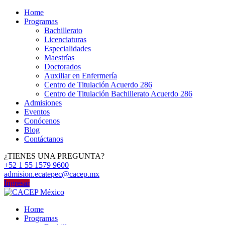
Home
Programas
Bachillerato
Licenciaturas
Especialidades
Maestrías
Doctorados
Auxiliar en Enfermería
Centro de Titulación Acuerdo 286
Centro de Titulación Bachillerato Acuerdo 286
Admisiones
Eventos
Conócenos
Blog
Contáctanos
¿TIENES UNA PREGUNTA?
+52 1 55 1579 9600
admision.ecatepec@cacep.mx
Ingresar
Home
Programas