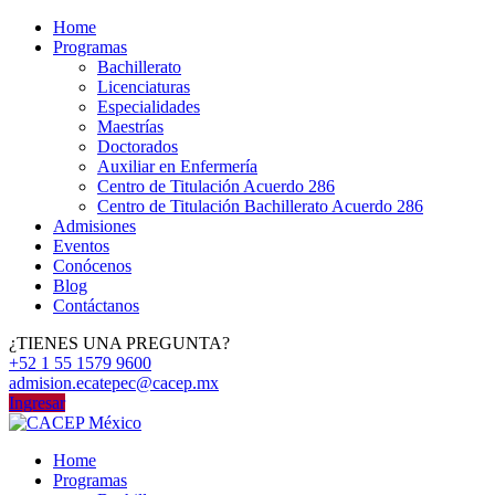
Home
Programas
Bachillerato
Licenciaturas
Especialidades
Maestrías
Doctorados
Auxiliar en Enfermería
Centro de Titulación Acuerdo 286
Centro de Titulación Bachillerato Acuerdo 286
Admisiones
Eventos
Conócenos
Blog
Contáctanos
¿TIENES UNA PREGUNTA?
+52 1 55 1579 9600
admision.ecatepec@cacep.mx
Ingresar
Home
Programas